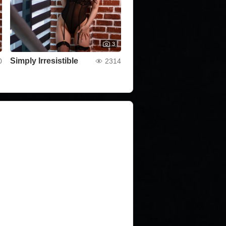
3
Simply Irresistible
0
2314