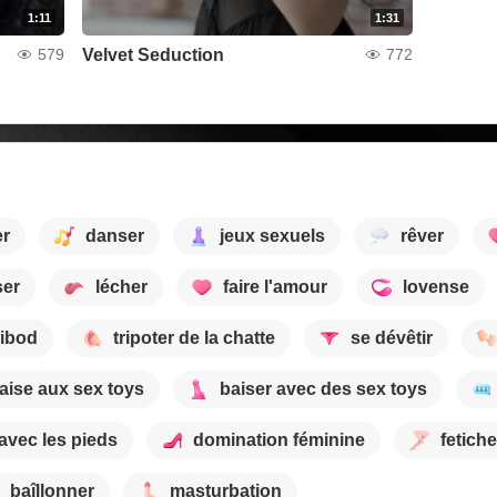
1:11
1:31
Velvet Seduction
579
772
er
danser
jeux sexuels
rêver
er
lécher
faire l'amour
lovense
ibod
tripoter de la chatte
se dévêtir
aise aux sex toys
baiser avec des sex toys
avec les pieds
domination féminine
fetich
baîllonner
masturbation