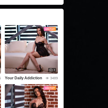
GRATUIT
3
Your Daily Addiction
6
3489
GRATUIT