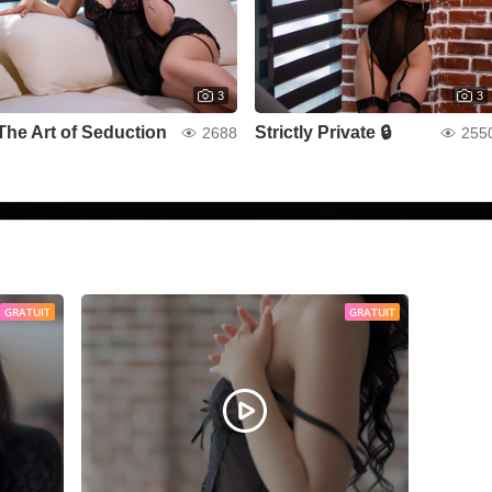
3
3
The Art of Seduction
Strictly Private 🔒
2688
255
GRATUIT
GRATUIT