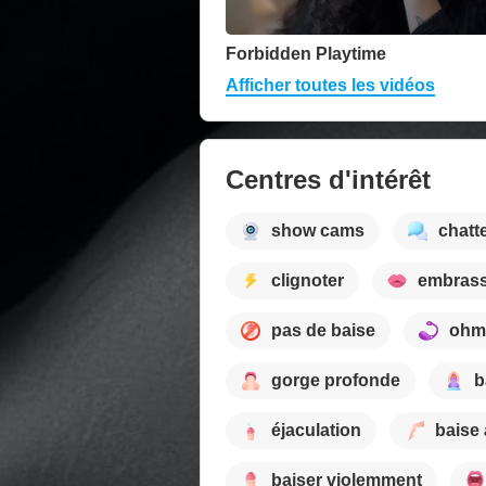
Forbidden Playtime
Afficher toutes les vidéos
Centres d'intérêt
show cams
chatt
clignoter
embrass
pas de baise
ohm
gorge profonde
b
éjaculation
baise 
baiser violemment