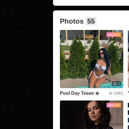
Photos
55
GRATUIT
2
Pool Day Tease ☀️
3361
GRATUIT