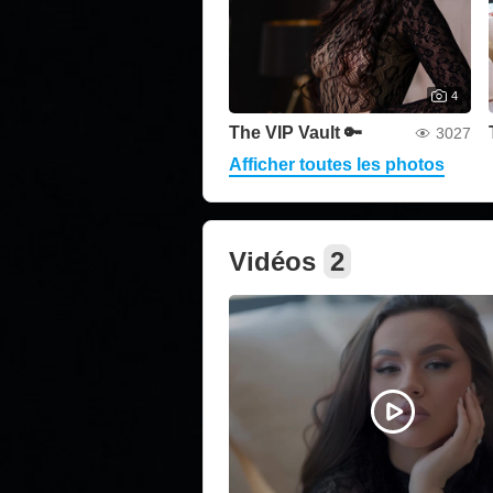
4
The VIP Vault 🔑
3027
Afficher toutes les photos
Vidéos
2