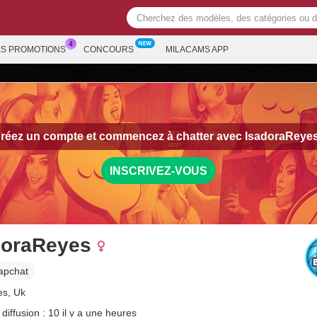
ES PROMOTIONS
CONCOURS
MILACAMS APP
réez un compte et commencez à chatter avec
IsadoraReye
INSCRIVEZ-VOUS
doraReyes
apchat
es, Uk
diffusion : 10 il y a une heures