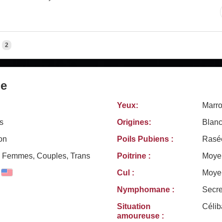
2
le
Yeux:
Marr
s
Origines:
Blanc
on
Poils Pubiens :
Rasé
Femmes, Couples, Trans
Poitrine :
Moye
Cul :
Moye
Nymphomane :
Secr
Situation
Célib
amoureuse :