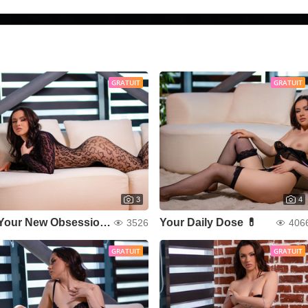
GRATUIT
GRATUIT
3
4
Your New Obsession 💄
Your Daily Dose 💊
3526
406
GRATUIT
GRATUIT