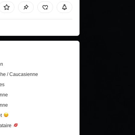
on
he / Caucasienne
es
nne
nne
et
ataire