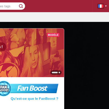
s
!
Fan Boost
Qu’est-ce que le FanBoost ?