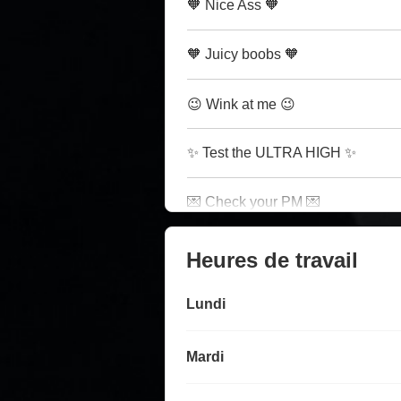
🧡 Nice Ass 🧡
🧡 Juicy boobs 🧡
😉 Wink at me 😉
✨ Test the ULTRA HIGH ✨
💌 Check your PM 💌
Heures de travail
Lundi
Mardi