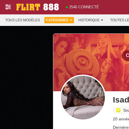
2546 CONNECTÉ
TOUS LES MODÈLES
CATÉGORIES
HISTORIQUE
TOUTES L
C
Isa
Sn
20 anné
Dernière 