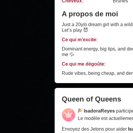
Cheveux:
Brunes
A propos de moi
Just a 20y/o dream girl with a wil
Let’s play 😈
Ce qui m'excite:
Dominant energy, big tips, and de
me 💦
Ce qui me dégoûte:
Rude vibes, being cheap, and deman
Queen of Queens
IsadoraReyes
particip
Le modèle est actuellemen
Envoyez des Jetons pour aider
I