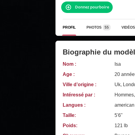
Donnez pourboire
PROFIL
PHOTOS
55
VIDÉOS
Biographie du modè
Nom :
Isa
Age :
20 année
Ville d’origine :
Uk, Lond
Intéressé par :
Hommes, 
Langues :
american
Taille:
5'6"
Poids:
121 lb