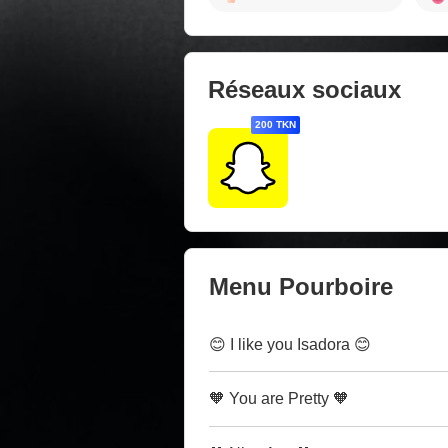
Réseaux sociaux
200 TKN
Menu Pourboire
😊 I like you Isadora 😊
🧡 You are Pretty 🧡