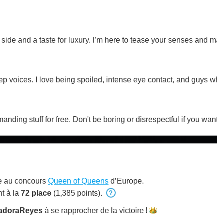
d side and a taste for luxury. I’m here to tease your senses and 
ep voices. I love being spoiled, intense eye contact, and guys 
ding stuff for free. Don't be boring or disrespectful if you wan
e au concours
Queen of Queens
d’Europe.
t à la
72 place
(1,385 points).
sadoraReyes
à se rapprocher de la
victoire !