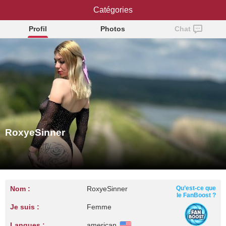
RoxyeSinner
Catégories
Profil
Photos
Chat
RoxyeSinner
Nom :
RoxyeSinner
Qu’est-ce que
le FanBoost ?
Je suis :
Femme
Langues :
american