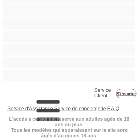
Petits seins
Pornstar
Rousses
Seins moyens
Sexe en Groupe
Vieilles
Service
S'inscrire
Client
Service d'Assistance
Service de conciergerie
F.A.Q
L'accès à ce site est réservé aux adultes âgés de 18
ans ou plus.
Tous les modèles qui apparaissant sur le site sont
âgés d'au moins 18 ans.