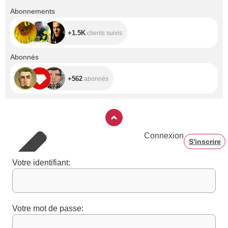
+1.5K
Abonnements
+1.5K
clients suivis
+562
Abonnés
+562
abonnés
Connexion
S'inscrire
Votre identifiant:
Votre mot de passe: