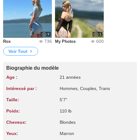
9
1
736
600
Rox
My Photos
Voir Tout
Biographie du modèle
Age :
21 années
Intéressé par :
Hommes, Couples, Trans
Taille:
5'7"
Poids:
110 lb
Cheveux:
Blondes
Yeux:
Marron